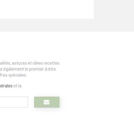
lités, astuces et idées recettes
ez également le premier à être
fres spéciales.
nérales
et la