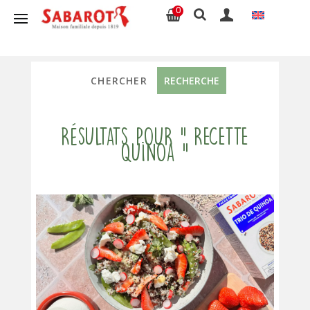
0
Résultats pour " recette
quinoa "