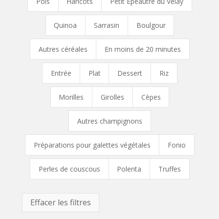
Pois
Haricots
Petit Épeautre du Velay
Quinoa
Sarrasin
Boulgour
Autres céréales
En moins de 20 minutes
Entrée
Plat
Dessert
Riz
Morilles
Girolles
Cèpes
Autres champignons
Préparations pour galettes végétales
Fonio
Perles de couscous
Polenta
Truffes
Effacer les filtres