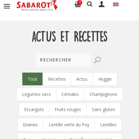
0
Actus et recettes
U
Tout
Recettes
Actus
Veggie
Légumes secs
Céréales
Champignons
Escargots
Fruits rouges
Sans gluten
Graines
Lentille verte du Puy
Lentilles