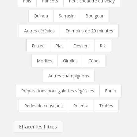
Pois
Haricots
Petit Épeautre du Velay
Quinoa
Sarrasin
Boulgour
Autres céréales
En moins de 20 minutes
Entrée
Plat
Dessert
Riz
Morilles
Girolles
Cèpes
Autres champignons
Préparations pour galettes végétales
Fonio
Perles de couscous
Polenta
Truffes
Effacer les filtres