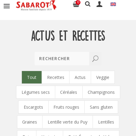
0
Actus et recettes
U
Tout
Recettes
Actus
Veggie
Légumes secs
Céréales
Champignons
Escargots
Fruits rouges
Sans gluten
Graines
Lentille verte du Puy
Lentilles