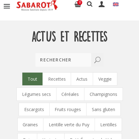
0
Actus et recettes
U
Tout
Recettes
Actus
Veggie
Légumes secs
Céréales
Champignons
Escargots
Fruits rouges
Sans gluten
Graines
Lentille verte du Puy
Lentilles