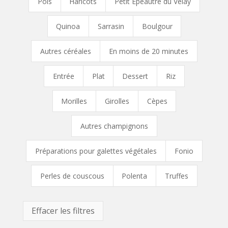
Pois
Haricots
Petit Épeautre du Velay
Quinoa
Sarrasin
Boulgour
Autres céréales
En moins de 20 minutes
Entrée
Plat
Dessert
Riz
Morilles
Girolles
Cèpes
Autres champignons
Préparations pour galettes végétales
Fonio
Perles de couscous
Polenta
Truffes
Effacer les filtres