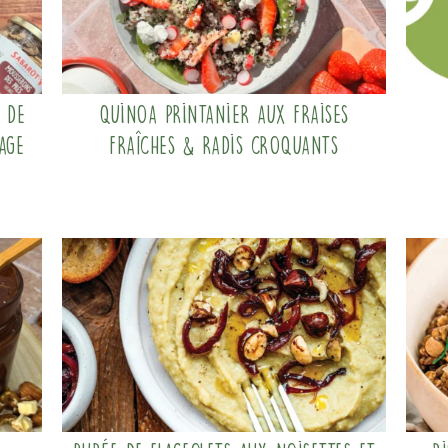
 de
Quinoa printanier aux fraises
age
fraîches & radis croquants