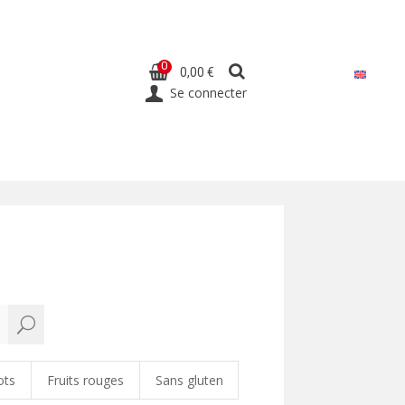
0
0,00 €
Se connecter
U
ots
Fruits rouges
Sans gluten