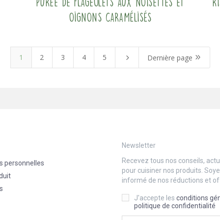
Purée de flageolets aux noisettes et
R
oignons caramélisés
1
2
3
4
5
5
9
Dernière page
Newsletter
Recevez tous nos conseils, actua
s personnelles
pour cuisiner nos produits. Soy
duit
informé de nos réductions et of
s
J'accepte les
conditions gé
politique de confidentialité