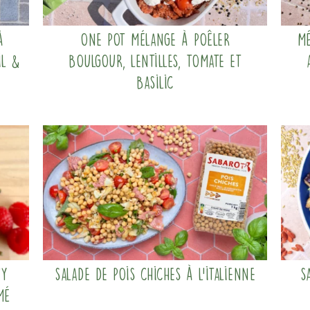
à
One pot mélange à poêler
Mé
il &
boulgour, lentilles, tomate et
basilic
uy
Salade de pois chiches à l’italienne
S
mé