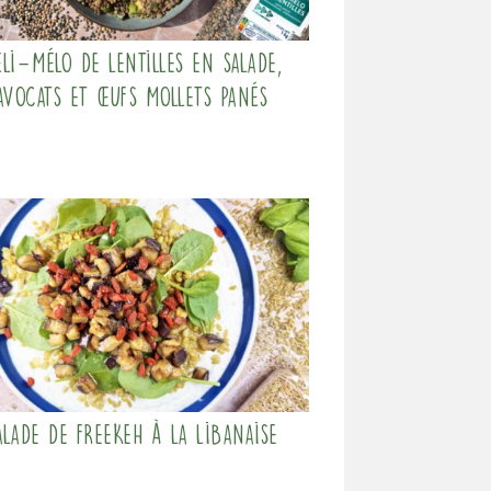
li-Mélo de lentilles en salade,
avocats et œufs mollets panés
alade de freekeh à la Libanaise