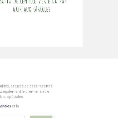
isotto de Lentille verte du Puy
A.O.P. aux girolles
lités, astuces et idées recettes
ez également le premier à être
fres spéciales.
nérales
et la