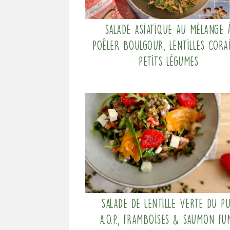
Salade asiatique au mélange 
poêler Boulgour, Lentilles cora
Petits légumes
Salade de lentille verte du P
a.O.P., framboises & saumon fu