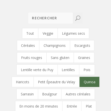
U
Tout
Veggie
Légumes secs
Céréales
Champignons
Escargots
Fruits rouges
Sans gluten
Graines
Lentille verte du Puy
Lentilles
Pois
Haricots
Petit Épeautre du Velay
Quinoa
Sarrasin
Boulgour
Autres céréales
En moins de 20 minutes
Entrée
Plat