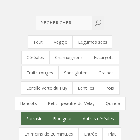
U
Tout
Veggie
Légumes secs
Céréales
Champignons
Escargots
Fruits rouges
Sans gluten
Graines
Lentille verte du Puy
Lentilles
Pois
Haricots
Petit Épeautre du Velay
Quinoa
Sarrasin
Boulgour
Autres céréales
En moins de 20 minutes
Entrée
Plat