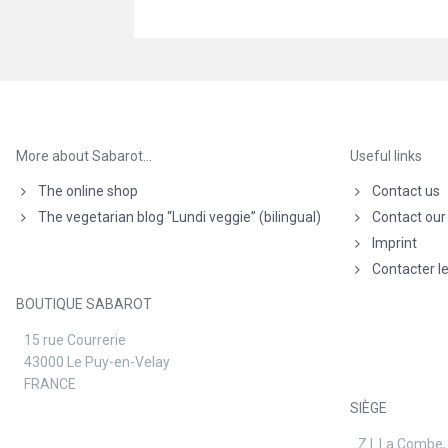
More about Sabarot…
Useful links
The online shop
Contact us
The vegetarian blog “Lundi veggie” (bilingual)
Contact our
Imprint
Contacter l
BOUTIQUE SABAROT
15 rue Courrerie
43000 Le Puy-en-Velay
FRANCE
SIÈGE
Z.I. La Combe,