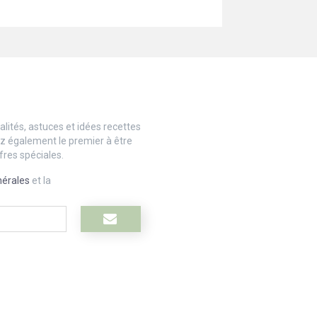
lités, astuces et idées recettes
ez également le premier à être
fres spéciales.
nérales
et la