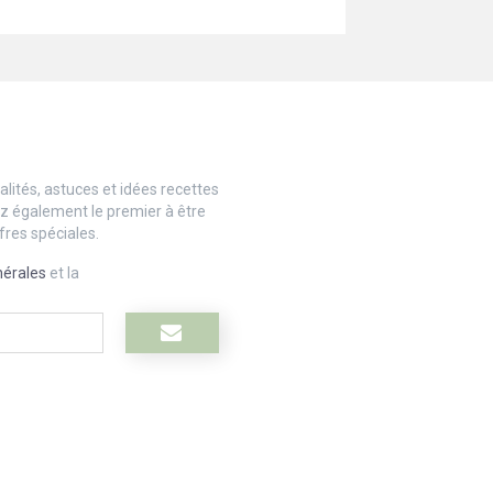
lités, astuces et idées recettes
ez également le premier à être
fres spéciales.
nérales
et la