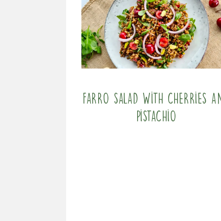
Farro salad with cherries a
pistachio