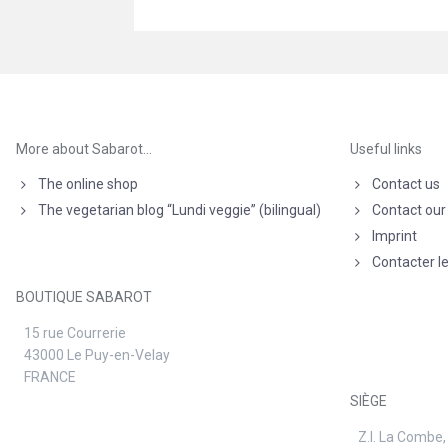
More about Sabarot…
Useful links
The online shop
Contact us
The vegetarian blog “Lundi veggie” (bilingual)
Contact our
Imprint
Contacter l
BOUTIQUE SABAROT
15 rue Courrerie
43000 Le Puy-en-Velay
FRANCE
SIÈGE
Z.I. La Combe,