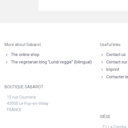
More about Sabarot…
Useful links
The online shop
Contact us
The vegetarian blog “Lundi veggie” (bilingual)
Contact our
Imprint
Contacter l
BOUTIQUE SABAROT
15 rue Courrerie
43000 Le Puy-en-Velay
FRANCE
SIÈGE
Z.I. La Combe,