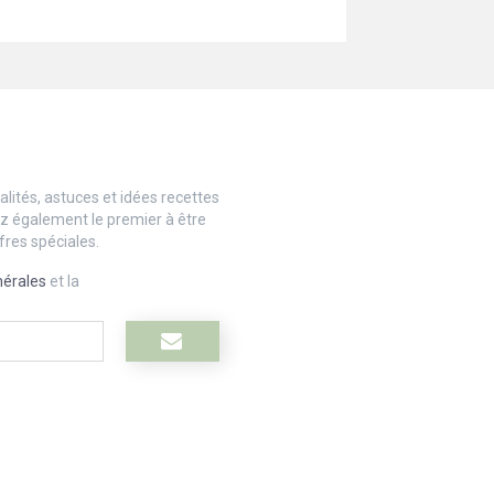
lités, astuces et idées recettes
ez également le premier à être
fres spéciales.
nérales
et la