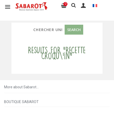
0
Results for "recette
croqu\'in"
More about Sabarot…
BOUTIQUE SABAROT