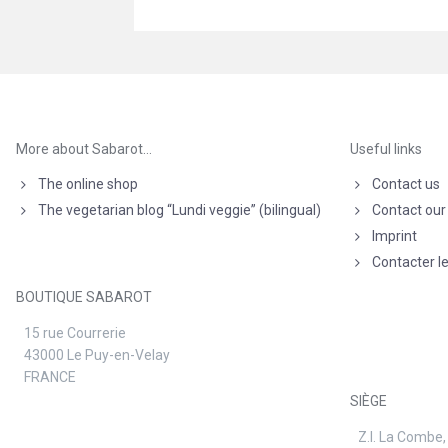
More about Sabarot…
Useful links
The online shop
Contact us
The vegetarian blog “Lundi veggie” (bilingual)
Contact our
Imprint
Contacter l
BOUTIQUE SABAROT
15 rue Courrerie
43000 Le Puy-en-Velay
FRANCE
SIÈGE
Z.I. La Combe,