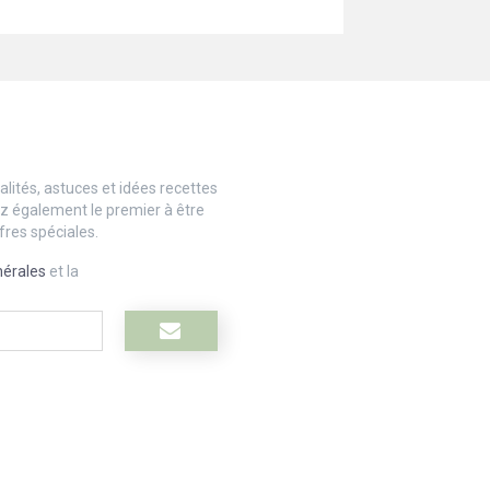
lités, astuces et idées recettes
ez également le premier à être
fres spéciales.
nérales
et la