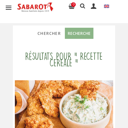
0
Résultats pour " recette
cereale "