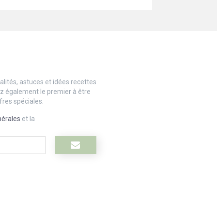
lités, astuces et idées recettes
ez également le premier à être
fres spéciales.
nérales
et la