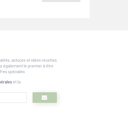
lités, astuces et idées recettes
ez également le premier à être
fres spéciales.
nérales
et la