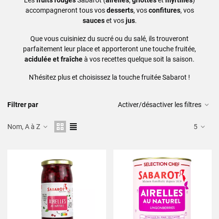
Les
fruits rouges
Sabarot (
airelles
,
griottes
et
myrtilles
)
accompagneront tous vos
desserts
, vos
confitures
, vos
sauces
et vos
jus
.
Que vous cuisiniez du sucré ou du salé, ils trouveront
parfaitement leur place et apporteront une touche fruitée,
acidulée et fraîche
à vos recettes quelque soit la saison.
N'hésitez plus et choisissez la touche fruitée Sabarot !
Filtrer par
Activer/désactiver les filtres
Nom, A à Z
5