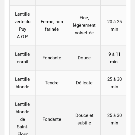
Lentille
Fine,
verte du
Ferme, non
20 à 25
légèrement
Puy
farinée
min
noisettée
A.O.P.
Lentille
9 à 11
Fondante
Douce
corail
min
Lentille
25 à 30
Tendre
Délicate
blonde
min
Lentille
blonde
Douce et
25 à 30
de
Fondante
subtile
min
Saint-
Flour