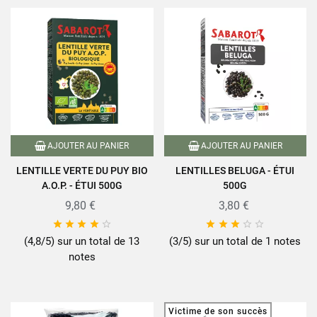
AJOUTER AU PANIER
AJOUTER AU PANIER
LENTILLE VERTE DU PUY BIO
LENTILLES BELUGA - ÉTUI
A.O.P. - ÉTUI 500G
500G
9,80 €
3,80 €










(4,8/5) sur un total de 13
(3/5) sur un total de 1 notes
notes
Victime de son succès