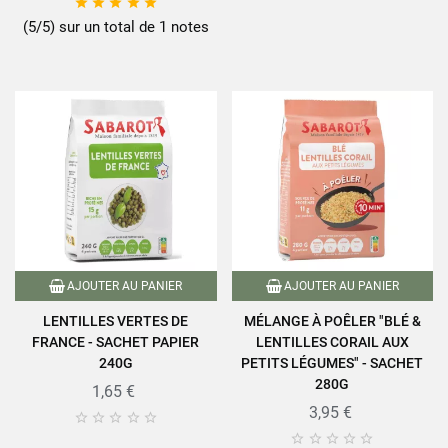





(5/5) sur un total de 1 notes
AJOUTER AU PANIER
AJOUTER AU PANIER
LENTILLES VERTES DE
MÉLANGE À POÊLER "BLÉ &
FRANCE - SACHET PAPIER
LENTILLES CORAIL AUX
240G
PETITS LÉGUMES" - SACHET
280G
1,65 €
3,95 €









