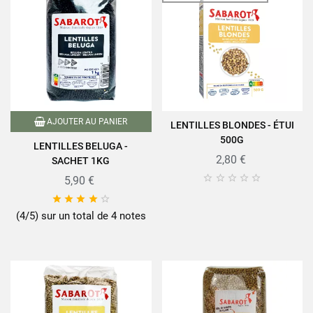
AJOUTER AU PANIER
LENTILLES BLONDES - ÉTUI
500G
LENTILLES BELUGA -
2,80 €
SACHET 1KG





5,90 €





(4/5) sur un total de 4 notes