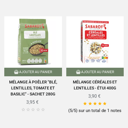
AJOUTER AU PANIER
AJOUTER AU PANIER
MÉLANGE À POÊLER "BLÉ,
MÉLANGE CÉRÉALES ET
LENTILLES, TOMATE ET
LENTILLES - ÉTUI 400G
BASILIC" - SACHET 280G
3,90 €
3,95 €










(5/5) sur un total de 1 notes