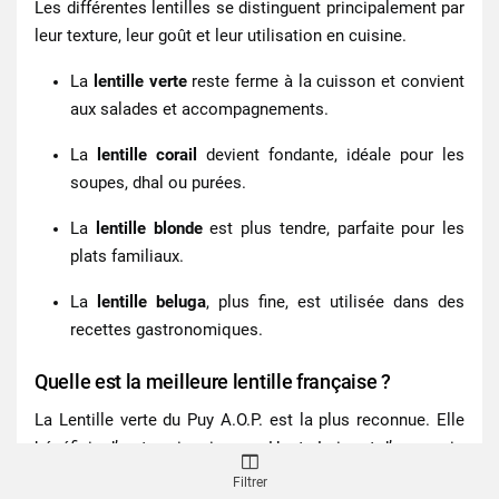
Les différentes lentilles se distinguent principalement par
leur texture, leur goût et leur utilisation en cuisine.
La
lentille verte
reste ferme à la cuisson et convient
aux salades et accompagnements.
La
lentille corail
devient fondante, idéale pour les
soupes, dhal ou purées.
La
lentille blonde
est plus tendre, parfaite pour les
plats familiaux.
La
lentille beluga
, plus fine, est utilisée dans des
recettes gastronomiques.
Quelle est la meilleure lentille française ?
La
Lentille verte du Puy A.O.P.
est la plus reconnue. Elle
bénéficie d’un terroir unique en Haute-Loire et d’un savoir-
faire historique.
Filtrer