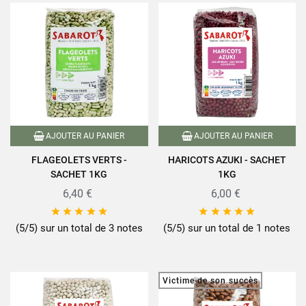
AJOUTER AU PANIER
AJOUTER AU PANIER
FLAGEOLETS VERTS -
HARICOTS AZUKI - SACHET
SACHET 1KG
1KG
6,40 €
6,00 €










(5/5) sur un total de 3 notes
(5/5) sur un total de 1 notes
Victime de son succès