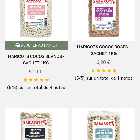
AJOUTER AU PANIER
HARICOTS COCOS ROSES -
SACHET 1KG
HARICOTS COCOS BLANCS -
6,80 €
SACHET 1KG





5,10 €
(5/5) sur un total de 1 notes





(5/5) sur un total de 4 notes