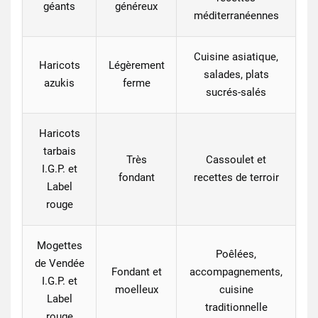
géants
généreux
méditerranéennes
Cuisine asiatique,
Haricots
Légèrement
salades, plats
azukis
ferme
sucrés-salés
Haricots
tarbais
Très
Cassoulet et
I.G.P. et
fondant
recettes de terroir
Label
rouge
Mogettes
Poêlées,
de Vendée
Fondant et
accompagnements,
I.G.P. et
moelleux
cuisine
Label
traditionnelle
rouge