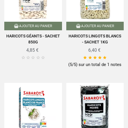
AJOUTER AU PANIER
AJOUTER AU PANIER
HARICOTS GÉANTS - SACHET
HARICOTS LINGOTS BLANCS
850G
- SACHET 1KG
4,85 €
6,40 €










(5/5) sur un total de 1 notes