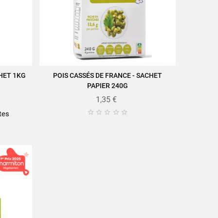
CHET 1KG
POIS CASSÉS DE FRANCE - SACHET
AJOUTER AU PANIER
PAPIER 240G
1,35 €





tes