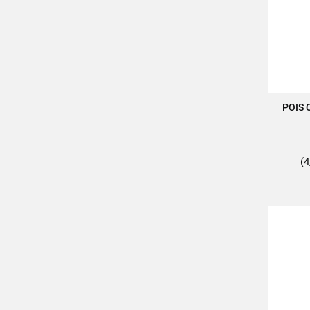
POIS 
A
(4