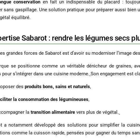
ongue conservation
en fait un indispensable du placard : toujour
er sans gaspillage. Une solution pratique pour préparer aussi bien
gétal équilibré.
pertise Sabarot : rendre les légumes secs p
des grandes forces de Sabarot est d’avoir su moderniser l’image de
rque se positionne comme un véritable
dénicheur de graines
, a
 pour s’intégrer dans une cuisine moderne.
Son engagement est clai
roposer des
produits bons, sains et naturels
,
aciliter la consommation des légumineuses
,
ccompagner la
transition alimentaire
vers plus de végétal.
t a notamment développé des solutions pour simplifier la cuisin
tions comme la cuisson rapide, pensées pour gagner du temps sans