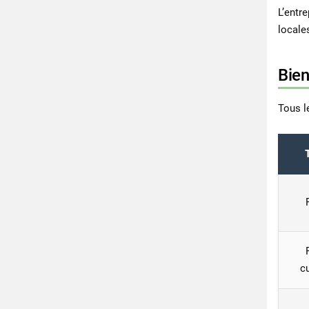
L’entr
locale
Bien
Tous l
c