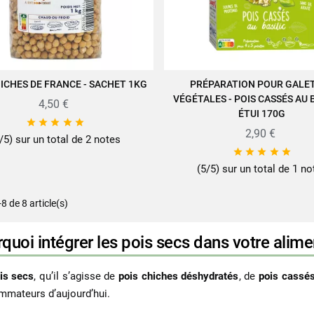
HICHES DE FRANCE - SACHET 1KG
PRÉPARATION POUR GALE
JOUTER AU PANIER
AJOUTER AU PANIER
VÉGÉTALES - POIS CASSÉS AU B
4,50 €
ÉTUI 170G





2,90 €
/5) sur un total de 2 notes





(5/5) sur un total de 1 no
-8 de 8 article(s)
quoi intégrer les pois secs dans votre alime
is secs
, qu’il s’agisse de
pois chiches déshydratés
, de
pois cassé
mateurs d’aujourd’hui.