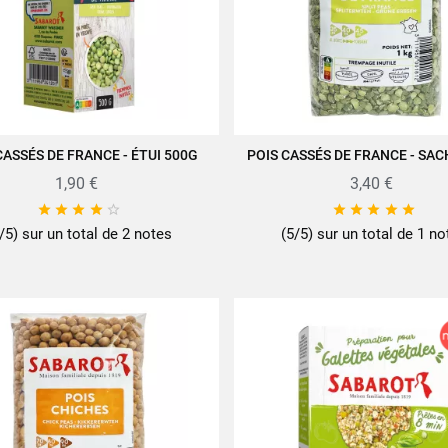
CASSÉS DE FRANCE - ÉTUI 500G
POIS CASSÉS DE FRANCE - SA
JOUTER AU PANIER
AJOUTER AU PANIER
1,90 €
3,40 €










/5) sur un total de 2 notes
(5/5) sur un total de 1 no