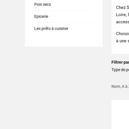
Pois secs
Chez S
Loire, 
Epicerie
access
Les prêts à cuisiner
Choisi
à une 
Filtrer pa
Type de p
Nom, A à