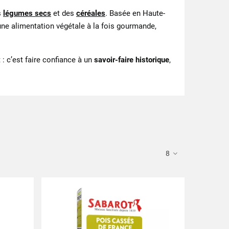
s
légumes secs
et des
céréales
. Basée en Haute-
 une alimentation végétale à la fois gourmande,
 : c’est faire confiance à un
savoir-faire historique
,
8