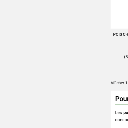
POIS C
A
(5
Afficher 1
Pour
Les
po
consom