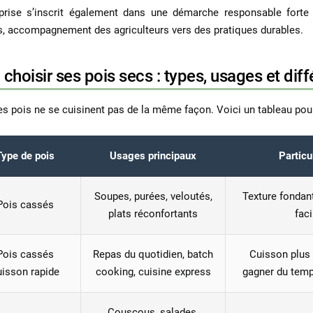
eprise s’inscrit également dans une démarche responsable forte 
s, accompagnement des agriculteurs vers des pratiques durables.
 choisir ses pois secs : types, usages et dif
es pois ne se cuisinent pas de la même façon. Voici un tableau pour
Type de pois
Usages principaux
Particu
Soupes, purées, veloutés,
Texture fondan
Pois cassés
plats réconfortants
faci
Pois cassés
Repas du quotidien, batch
Cuisson plus 
uisson rapide
cooking, cuisine express
gagner du temp
Couscous, salades,