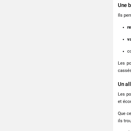
Une b
Ils per
r
v
c
Les
po
cassés
Un al
Les
po
et éco
Que ce
ils tr