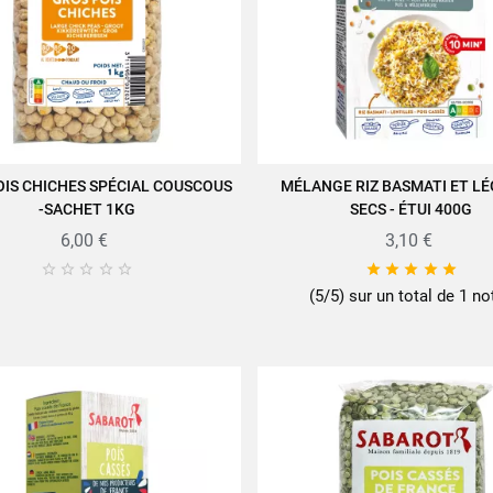
OIS CHICHES SPÉCIAL COUSCOUS
MÉLANGE RIZ BASMATI ET L
JOUTER AU PANIER
AJOUTER AU PANIER
-SACHET 1KG
SECS - ÉTUI 400G
6,00 €
3,10 €










(5/5) sur un total de 1 no