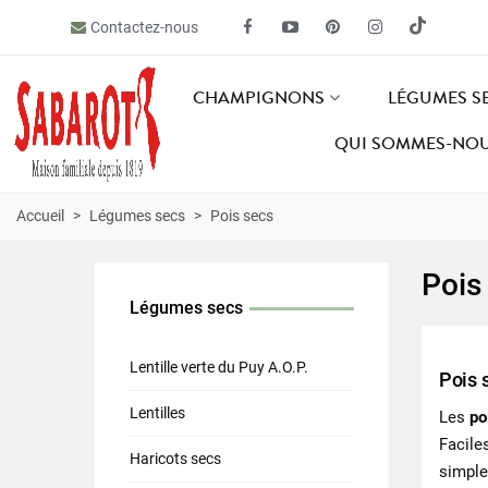
Contactez-nous
CHAMPIGNONS
LÉGUMES S
QUI SOMMES-NOU
Accueil
>
Légumes secs
>
Pois secs
Pois
Légumes secs
Lentille verte du Puy A.O.P.
Pois 
Lentilles
Les
po
Facile
Haricots secs
simple