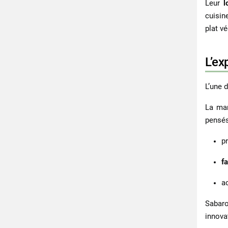
Leur
l
cuisin
plat vé
L’ex
L’une 
La ma
pensés
p
f
a
Sabaro
innova