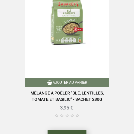
AJOUTER AU PANIER
MÉLANGE À POÊLER "BLÉ, LENTILLES,
TOMATE ET BASILIC" - SACHET 280G
3,95 €




