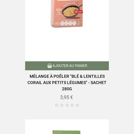
AJOUTER AU PANIER
MÉLANGE À POÊLER "BLÉ & LENTILLES
CORAIL AUX PETITS LÉGUMES" - SACHET
280G
3,95 €




