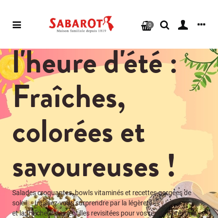
Escapade
0
gourmande :
cap sur les
salades du
monde !
Faites voyager vos papilles avec nos recettes fraîches, saines et
ensoleillées.
Cuisinez facilement le meilleur des céréales et légumineuses