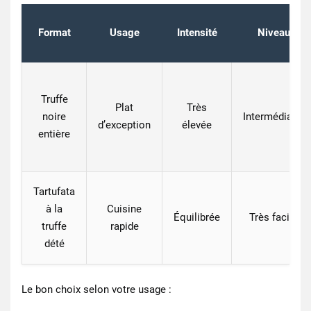
Format
Usage
Intensité
Niveau
Truffe
Plat
Très
noire
Intermédiaire
d’exception
élevée
entière
Tartufata
à la
Cuisine
Équilibrée
Très facile
truffe
rapide
dété
Le bon choix selon votre usage :