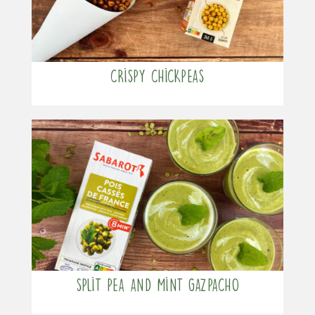
Crispy chickpeas
Split pea and mint gazpacho