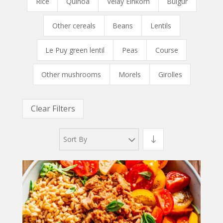
Rice
Quinoa
Velay Einkorn
Bulgur
Other cereals
Beans
Lentils
Le Puy green lentil
Peas
Course
Other mushrooms
Morels
Girolles
Clear Filters
Sort By