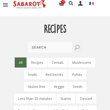
0
Recipes
U
All
Recipes
Cereals
Mushrooms
Snails
Red berries
Pulses
Gluten free
Veggie
Seeds
Less than 20 minutes
Starter
Dessert