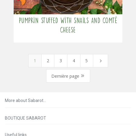
Pumpkin stuffed with snails and comté
cheese
1
2
3
4
5
5
9
Dernière page
More about Sabarot…
BOUTIQUE SABAROT
Useful links