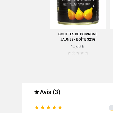
Retrouvez toute la qualité et l
GOUTTES DE POIVRONS
AJOUTER AU PANIER
JAUNES - BOÎTE 325G
Fo
15,60 €





Poids
Poids net
Fa
Avis (3)
Condit

Caractérist




