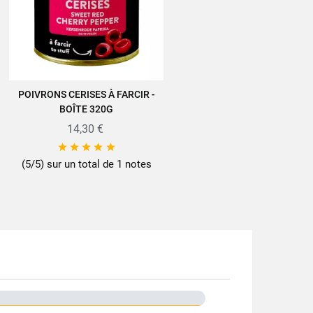
cettes/actus-recettes/recettes/
POIVRONS CERISES À FARCIR -
AJOUTER AU PANIER
BOÎTE 320G
0g
14,30 €





30
(5/5) sur un total de 1 notes
40
rons
cal
recyclable
cuisiner