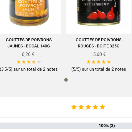
e savoir-faire des produits SABAROT sur
www.sabarot.com/actualites-et-re
Fiche technique
GOUTTES DE POIVRONS
GOUTTES DE POIVRONS
AJOUTER AU PANIER
AJOUTER AU PANIER
JAUNES - BOCAL 140G
ROUGES - BOÎTE 325G
rmat
14
6,20 €
15,60 €










 net (g)
2
(3,5/5) sur un total de 2 notes
(5/5) sur un total de 2 notes
 égoutté (g)
1
mille
Poiv
ionnement
Bo
Emballage 
iques produit
100% (3)
Prêt a 