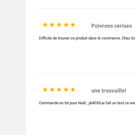





Poivrons cerises
Difficile de trouver ce produit dans le commerce. Chez Sab





une trouvaille!
Commande en lot pour Noël ; j&#039;ai fait un test ce we