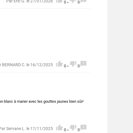



Par Eric G. le 27/01/2026
0
-
0



r BERNARD C. le 16/12/2025
0
-
0
n blanc à marier avec les gouttes jaunes bien sûr!



Par Servane L. le 17/11/2025
0
-
0