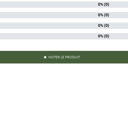
Référence
PN00075
0% (0)
0% (0)
Références spécifiques
0% (0)
N-13
311195
0% (0)
NOTER LE PRODUIT
