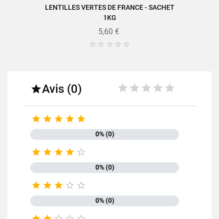
LENTILLES VERTES DE FRANCE - SACHET
Dont sucres
1,1g
1KG
Fibres
16,4g
5,60 €
Protéines
25,1g





Sel
0,13g
Avis (0)






0% (0)
Retrouvez toute la qualité et le savoir-faire des produits SABAROT
sur
www.sabarot.com/actualites-et-recettes/actus-





recettes/recettes/
0% (0)
Fiche technique





0% (0)




