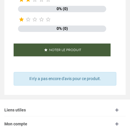
Format
240g
0% (0)
Famille
Lentilles





0% (0)
Origine du produit
France
Conditionnement
Sachet papier
NOTER LE PRODUIT

Type de lentilles
Lentilles vertes
Nutriscore
A
Il n'y a pas encore d'avis pour ce produit.
100% végétal
Caractéristiques produit
Conditionné en France
Emballage recyclable
Référence
PF04724
Liens utiles
Références spécifiques
Mon compte