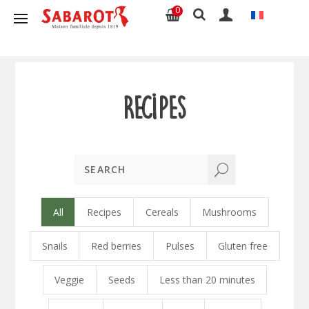
0
Recipes
U
All
Recipes
Cereals
Mushrooms
Snails
Red berries
Pulses
Gluten free
Veggie
Seeds
Less than 20 minutes