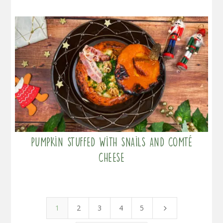
Pumpkin stuffed with snails and comté
cheese
1
2
3
4
5
5