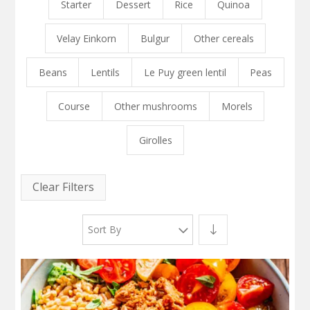
Starter
Dessert
Rice
Quinoa
Velay Einkorn
Bulgur
Other cereals
Beans
Lentils
Le Puy green lentil
Peas
Course
Other mushrooms
Morels
Girolles
Clear Filters
Sort By