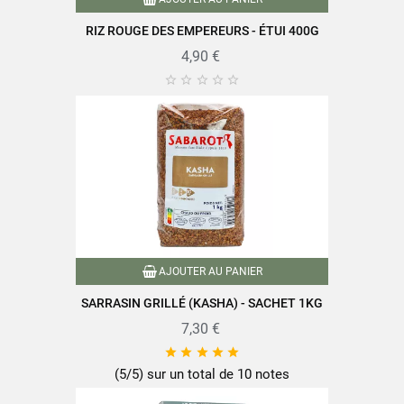
Dont acides gras saturés
0,2g
RIZ ROUGE DES EMPEREURS - ÉTUI 400G
Glucides
63g
4,90 €
Dont sucres
0,8g





Fibres alimentaires
1,6g
Protéines
12g
Sel
<0,05g
AJOUTER AU PANIER
SARRASIN GRILLÉ (KASHA) - SACHET 1KG
Retrouvez toute la qualité et le savoir-faire des produits SABAROT
sur
www.sabarot.com/actualites-et-recettes/actus-
7,30 €
recettes/recettes/





(5/5) sur un total de 10 notes
Fiche technique