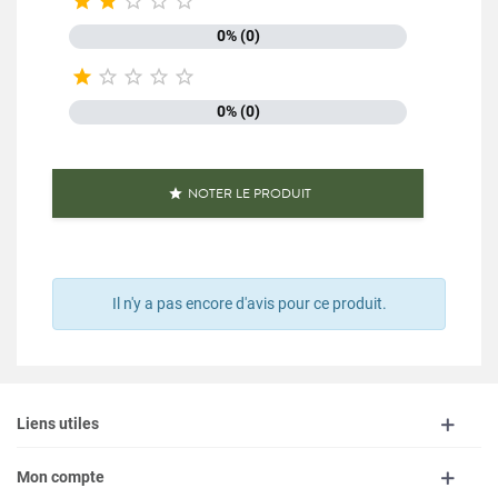





0% (0)





0% (0)
NOTER LE PRODUIT

Il n'y a pas encore d'avis pour ce produit.
Liens utiles
Mon compte