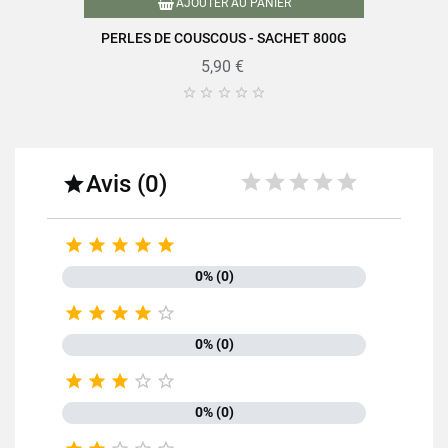
AJOUTER AU PANIER
PERLES DE COUSCOUS - SACHET 800G
5,90 €





Avis (0)






0% (0)





0% (0)





0% (0)