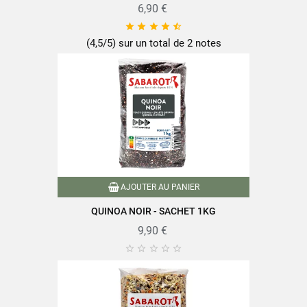
6,90 €





(4,5/5) sur un total de 2 notes
AJOUTER AU PANIER
QUINOA NOIR - SACHET 1KG
9,90 €




