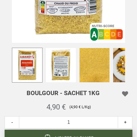
BOULGOUR - SACHET 1KG
4,90 €
(4,90 € L/Kg)
-
+