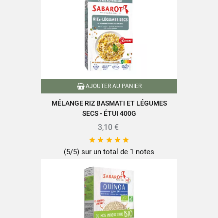
Format
1Kg
Famille
Boulgour
Conditionnement
Sachet plastique
AJOUTER AU PANIER
Type de céréales
Blé
MÉLANGE RIZ BASMATI ET LÉGUMES
SECS - ÉTUI 400G
Temps de cuisson
10 minutes ou moins
3,10 €





Nutriscore
A
(5/5) sur un total de 1 notes
Conditionné en France
Caractéristiques produit
Cuisson rapide
Source de protéines
Référence
PF00327