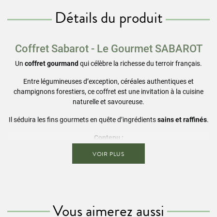
Détails du produit
Coffret Sabarot - Le Gourmet
SABAROT
Un
coffret gourmand
qui célèbre la richesse du terroir français.
Entre légumineuses d’exception, céréales authentiques et
champignons forestiers, ce coffret est une invitation à la cuisine
naturelle et savoureuse.
Il séduira les fins gourmets en quête d’ingrédients
sains et raffinés
.
Contenu :
VOIR PLUS
Lentille verte du Puy A.O.P. – Pochon 500 g
Gouttes de poivrons rouges – Bocal 25 cl
Moulin cèpes séchés – Moulin 19 g
Vous aimerez aussi
Petit épeautre du Velay cuisson 10 min – Étui 400 g