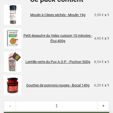
Moulin à Cèpes séchés - Moulin 19g
5,59 €
x 1
Petit épeautre du Velay cuisson 10 minutes -
4,90 €
x 1
Étui 400g
Lentille verte du Puy A.O.P. - Pochon 500g
8,54 €
x 1
Gouttes de poivrons rouges - Bocal 140g
6,20 €
x 1
-
+