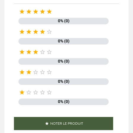





0% (0)





0% (0)





0% (0)





0% (0)





0% (0)
NOTER LE PRODUIT
