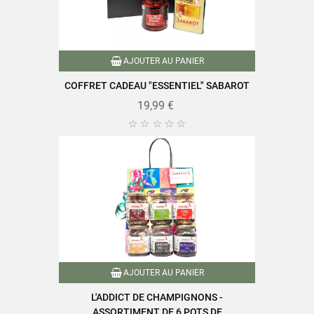
Type de céréales
Petit Épeautre du Velay
Référence
PF04827
AJOUTER AU PANIER
Références spécifiques
COFFRET CADEAU "ESSENTIEL" SABAROT
19,99 €
EAN-13
3111952048273





AJOUTER AU PANIER
L'ADDICT DE CHAMPIGNONS -
ASSORTIMENT DE 6 POTS DE