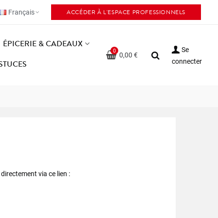
ACCÉDER À L'ESPACE PROFESSIONNELS
Français
ÉPICERIE & CADEAUX
Se
0
0,00 €
connecter
ASTUCES
directement via ce lien :