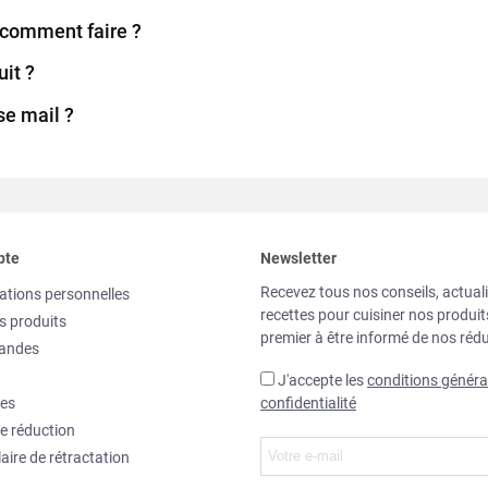
 comment faire ?
it ?
e mail ?
pte
Newsletter
Recevez tous nos conseils, actuali
ations personnelles
recettes pour cuisiner nos produi
s produits
premier à être informé de nos rédu
andes
J'accepte les
conditions généra
es
confidentialité
e réduction
aire de rétractation