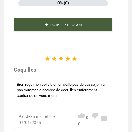
0% (0)
NOTER LE PRODUIT






Coquilles
Bien reçu mon colis bien emballé pas de casse je n ai
pas compter le nombre de coquilles entièrement
confiance en vous merci


Par Jean michel F. le

0
-
07/01/2025
0