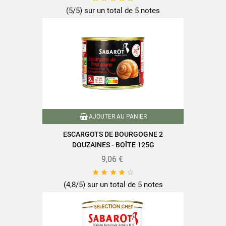
Format
8 Dz
(5/5) sur un total de 5 notes
Famille
Escargots
Conditionnement
Pot
Caractéristiques produit
Emballage recyclable
Référence
PF00773
Références spécifiques
AJOUTER AU PANIER
ESCARGOTS DE BOURGOGNE 2
DOUZAINES - BOÎTE 125G
EAN-13
3111950443414
9,06 €





(4,8/5) sur un total de 5 notes