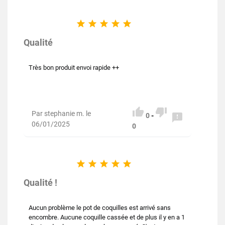





Qualité
Très bon produit envoi rapide ++


Par stephanie m. le

0
-
06/01/2025
0





Qualité !
Aucun problème le pot de coquilles est arrivé sans
encombre. Aucune coquille cassée et de plus il y en a 1