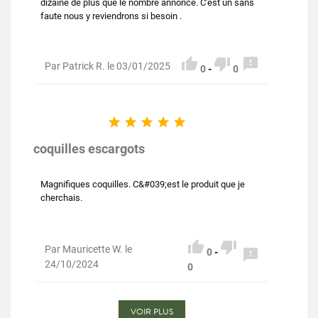
dizaine de plus que le nombre annoncé. C'est un sans
faute nous y reviendrons si besoin .



Par Patrick R. le 03/01/2025
0
-
0





coquilles escargots
Magnifiques coquilles. C&#039;est le produit que je
cherchais.


Par Mauricette W. le

0
-
24/10/2024
0
VOIR PLUS