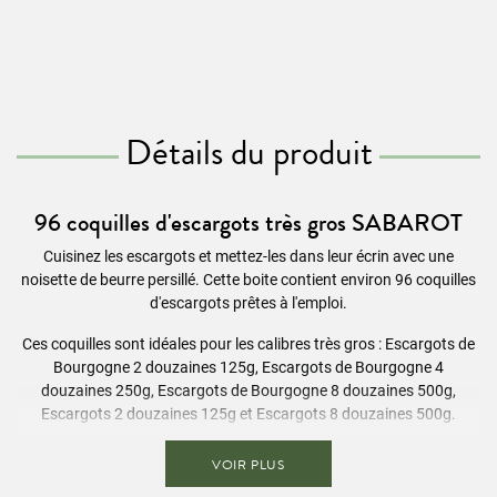
Détails du produit
96 coquilles d'escargots très gros SABAROT
Cuisinez les escargots et mettez-les dans leur écrin avec une
noisette de beurre persillé. Cette boite contient environ 96 coquilles
d'escargots prêtes à l'emploi.
Ces coquilles sont idéales pour les calibres très gros :
Escargots de
Bourgogne 2 douzaines 125g
,
Escargots de Bourgogne 4
douzaines 250g
,
Escargots de Bourgogne 8 douzaines 500g
,
Escargots 2 douzaines 125g
et
Escargots 8 douzaines 500g
.
Conseils d'utilisation
VOIR PLUS
Après avoir rincé les coquilles, mettez une noisette de beurre