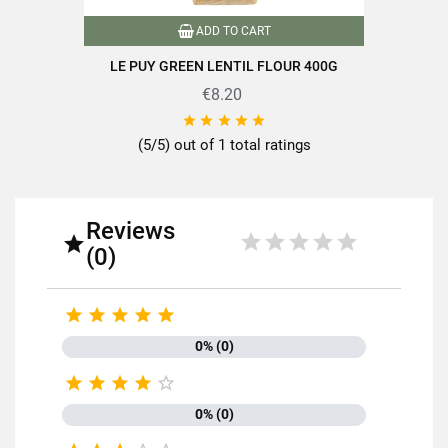
ADD TO CART
LE PUY GREEN LENTIL FLOUR 400G
€8.20





(5/5) out of 1 total ratings
Reviews

(0)





0% (0)





0% (0)