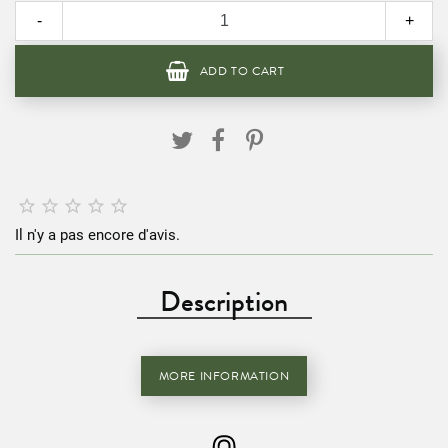
-
+
ADD TO CART





Il n'y a pas encore d'avis.
Description
MORE INFORMATION