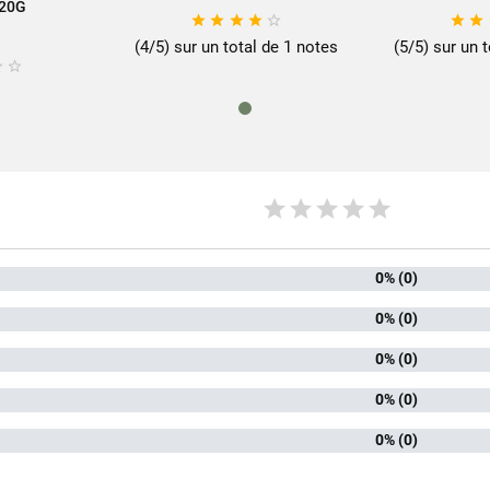
20G







(4/5) sur un total de 1 notes
(5/5) sur un 
e savoir-faire des produits SABAROT sur
www.sabarot.com/actualites-et-re


Fiche technique
rmat
12
mille
Epea
0% (0)
ionnement
Sachet p
0% (0)
 céréales
0% (0)
Petit Épeau
0% (0)
iques produit
Fabriqué 
0% (0)
Référence
PN00111