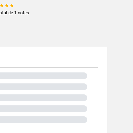



total de 1 notes
cettes/actus-recettes/recettes/
0 g
utre
lastique
tre du Velay
en France