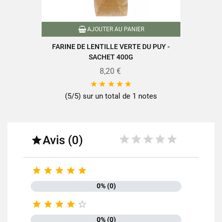
Conditionnement
Sachet plastique
AJOUTER AU PANIER
Type de lentilles
Lentilles vertes du Puy
FARINE DE LENTILLE VERTE DU PUY -
SACHET 400G
Caractéristiques produit
Fabriqué en France
8,20 €
Référence
PN00110





(5/5) sur un total de 1 notes
Références spécifiques
EAN-13
3111953001109
Avis (0)






0% (0)





0% (0)