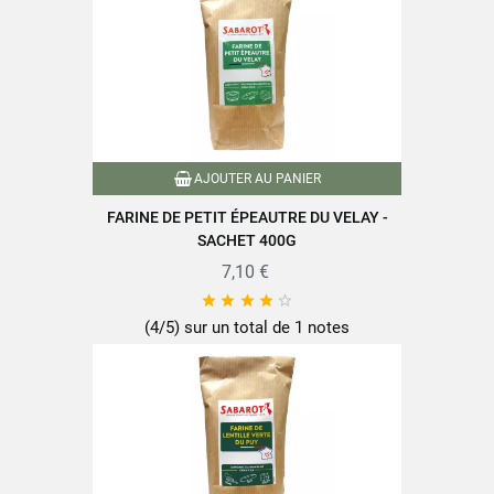
Protéines
6,2g
Sel
0,58g
AJOUTER AU PANIER
FARINE DE PETIT ÉPEAUTRE DU VELAY -
Retrouvez toute la qualité et le savoir-faire des produits SABAROT
SACHET 400G
sur
www.sabarot.com/actualites-et-recettes/actus-
7,10 €
recettes/recettes/





(4/5) sur un total de 1 notes
Fiche technique
Format
120 g
Famille
Lentilles