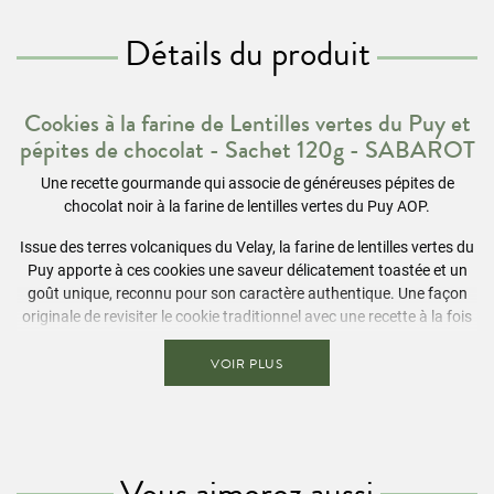
Détails du produit
Cookies à la farine de Lentilles vertes du Puy et
pépites de chocolat - Sachet 120g - SABAROT
Une recette gourmande qui associe de généreuses pépites de
chocolat noir à la farine de lentilles vertes du Puy AOP.
Issue des terres volcaniques du Velay, la farine de lentilles vertes du
Puy apporte à ces cookies une saveur délicatement toastée et un
goût unique, reconnu pour son caractère authentique. Une façon
originale de revisiter le cookie traditionnel avec une recette à la fois
gourmande et pleine de personnalité.
VOIR PLUS
Croustillants à l’extérieur, ces biscuits sont parfaits pour une pause
gourmande riche en saveurs.
Ingrédients
Vous aimerez aussi
Farine de blé
, sucre, beurre (
lait
), pépites de chocolat noir 11.3 %