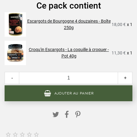
Ce pack contient
Escargots de Bourgogne 4 douzaines - Boîte
18,00 €
x 1
250g
Croqu'in Escargots - La coquille à croquer -
11,30 €
x 1
Pot 40g
-
+
AJOUTER AU PANIER




