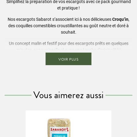
Simplifiez la préparation de vos escargots avec ce pack gourmand
et pratique !
Nos escargots Sabarot s’associent ici à nos délicieuses
Croqu’in
,
des coquilles comestibles croustillantes au goût neutre et doré à
souhait.
Un concept malin et festif pour des escargots prêts en quelques
minutes, sans vaisselle et avec une touche d’originalité !
VOIR PLUS
La recette pour cuisiner les Escargots au beurre persillé dans
leurs croqu'in est ici !
Contenu :
Escargots de Bourgogne : conserve de 4 douzaines
Vous aimerez aussi
Croqu'in (coquilles comestibles) : pot 40g, environ 48 croqu'in