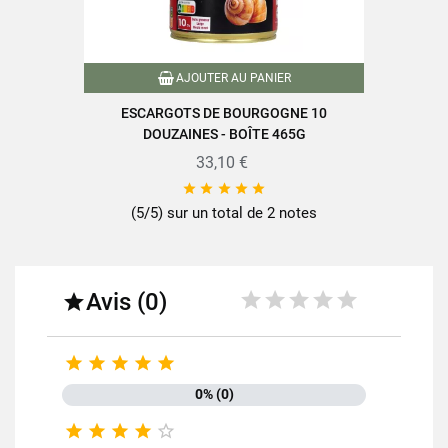
AJOUTER AU PANIER
ESCARGOTS DE BOURGOGNE 10
DOUZAINES - BOÎTE 465G
33,10 €





(5/5) sur un total de 2 notes
Avis (0)






0% (0)




