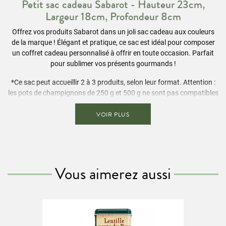
Petit sac cadeau Sabarot - Hauteur 23cm,
Largeur 18cm, Profondeur 8cm
Offrez vos produits Sabarot dans un joli sac cadeau aux couleurs
de la marque ! Élégant et pratique, ce sac est idéal pour composer
un coffret cadeau personnalisé à offrir en toute occasion. Parfait
pour sublimer vos présents gourmands !
*Ce sac peut accueillir 2 à 3 produits, selon leur format. Attention :
les pots de champignons de 250 g et 500 g ne sont pas compatibles
avec ce modèle.
VOIR PLUS
Vous aimerez aussi
Retrouvez toute la qualité et le savoir-faire des produits SABAROT
sur
www.sabarot.com/actualites-et-recettes/actus-
recettes/recettes/