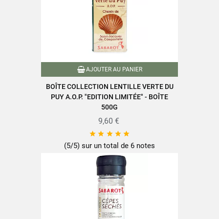
Fiche technique
Conditionnement
Sac
AJOUTER AU PANIER
Caractéristiques produit
Emballage recyclable
BOÎTE COLLECTION LENTILLE VERTE DU
Référence
EM01763
PUY A.O.P. "EDITION LIMITÉE" - BOÎTE
500G
9,60 €





(5/5) sur un total de 6 notes