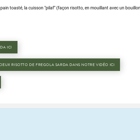
ain toasté, la cuisson "pilaf" (façon risotto, en mouillant avec un bouillon
DA ICI
CIEUX RISOTTO DE FREGOLA SARDA DANS NOTRE VIDÉO ICI