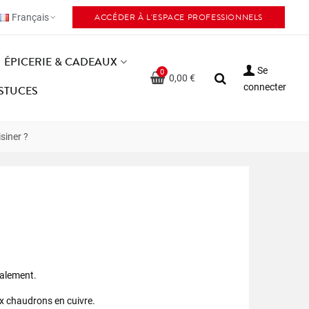
ACCÉDER À L'ESPACE PROFESSIONNELS
Français
ÉPICERIE & CADEAUX
Se
0
0,00 €
connecter
ASTUCES
siner ?
nalement.
ux chaudrons en cuivre.