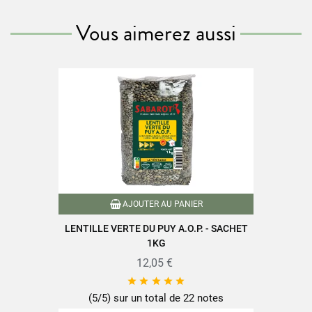
Retrouvez toute la qualité et le savoir-faire des produits SABAROT
Vous aimerez aussi
sur
www.sabarot.com/actualites-et-recettes/actus-
recettes/recettes/
Fiche technique
Conditionnement
Livre
Référence
PN00098
Références spécifiques
AJOUTER AU PANIER
LENTILLE VERTE DU PUY A.O.P. - SACHET
EAN-13
9791032306291
1KG
12,05 €





(5/5) sur un total de 22 notes