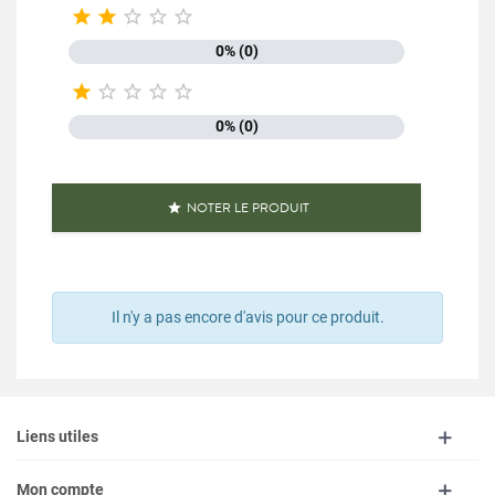





0% (0)





0% (0)
NOTER LE PRODUIT

Il n'y a pas encore d'avis pour ce produit.
Liens utiles
Mon compte