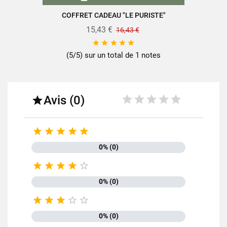
COFFRET CADEAU "LE PURISTE"
15,43 €
16,43 €





(5/5) sur un total de 1 notes
Avis (0)






0% (0)





0% (0)





0% (0)