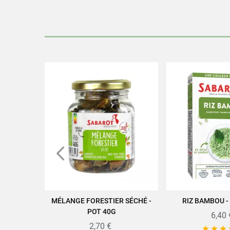
Retrouvez toute la qualité et l
Condit
EA
MÉLANGE FORESTIER SÉCHÉ -
RIZ BAMBOU -
AJOUTER AU PANIER
AJOUTER A
POT 40G
6,40 
2,70 €


