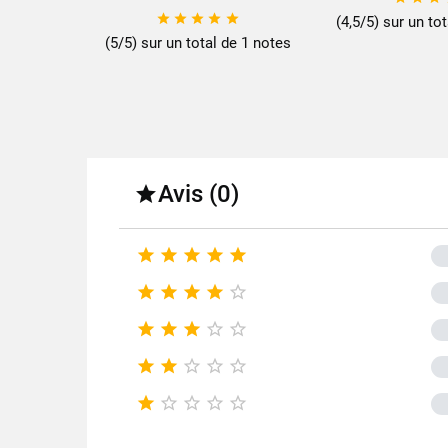





(4,5/5) sur un to
(5/5) sur un total de 1 notes
Avis (0)

























