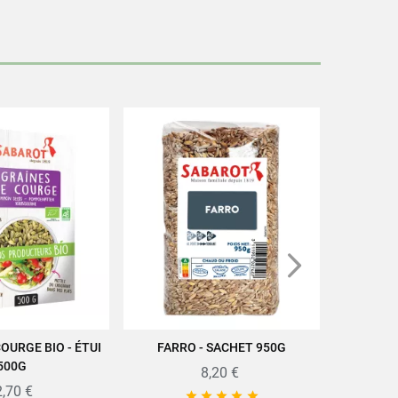
cettes/actus-recettes/recettes/
vre
2309261
OURGE BIO - ÉTUI
FARRO - SACHET 950G
BOLETS E
ER AU PANIER
AJOUTER AU PANIER
A
500G
8,20 €
,70 €




