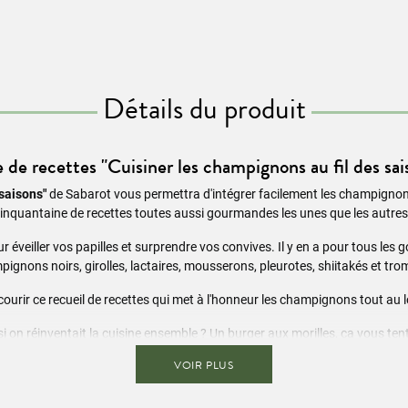
Détails du produit
e de recettes "Cuisiner les champignons au fil des sai
 saisons"
de Sabarot vous permettra d'intégrer facilement les champignons
inquantaine de recettes toutes aussi gourmandes les unes que les autres
 éveiller vos papilles et surprendre vos convives. Il y en a pour tous les goû
mpignons noirs, girolles, lactaires, mousserons, pleurotes, shiitakés et t
rir ce recueil de recettes qui met à l'honneur les champignons tout au lo
si on réinventait la cuisine ensemble ? Un burger aux morilles, ça vous ten
VOIR PLUS