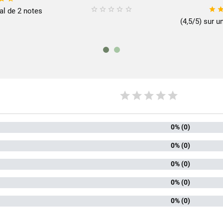






tal de 2 notes
(4,5/5) sur u
0% (0)
0% (0)
0% (0)
0% (0)
0% (0)