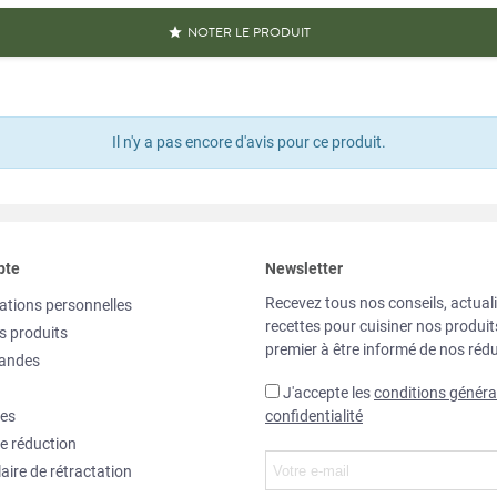
NOTER LE PRODUIT

Il n'y a pas encore d'avis pour ce produit.
pte
Newsletter
Recevez tous nos conseils, actuali
ations personnelles
recettes pour cuisiner nos produi
s produits
premier à être informé de nos rédu
andes
J'accepte les
conditions généra
es
confidentialité
e réduction
aire de rétractation