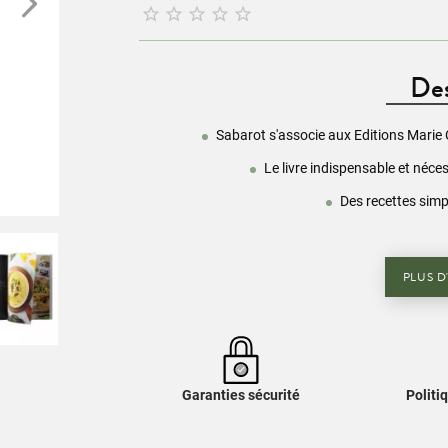





Des
Sabarot s'associe aux Editions Marie 
Le livre indispensable et néce
Des recettes simp
PLUS D
Garanties sécurité
Politi