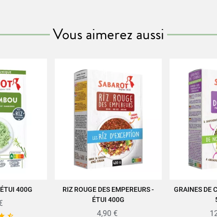
Vous aimerez aussi
e savoir-faire des produits SABAROT sur
www.sabarot.com/actualites-et-re
Fiche technique
ionnement
Li
Référence
PN00096
Références spécifiques
N-13
979103
 ÉTUI 400G
RIZ ROUGE DES EMPEREURS -
GRAINES DE C
U PANIER
AJOUTER AU PANIER
AJOUT
ÉTUI 400G
€
4,90 €
12

