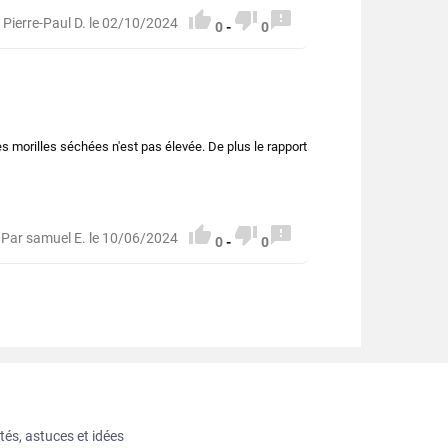



 Pierre-Paul D. le 02/10/2024
0
-
0
s morilles séchées n'est pas élevée. De plus le rapport



Par samuel E. le 10/06/2024
0
-
0
tés, astuces et idées