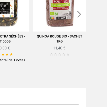
XTRA SÉCHÉES -
QUINOA ROUGE BIO - SACHET
LENTILLE 
ER AU PANIER
AJOUTER AU PANIER
A
T 500G
1KG
0,00 €
11,40 €









cettes/actus-recettes/recettes/
 total de 1 notes
(5/5) su
0g
lles