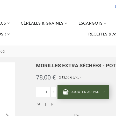
ECS
CÉRÉALES & GRAINES
ESCARGOTS
S ?
RECETTES & 
50g
MORILLES EXTRA SÉCHÉES - POT
78,00 €
(312,00 € L/Kg)
AJOUTER AU PANIER
-
+