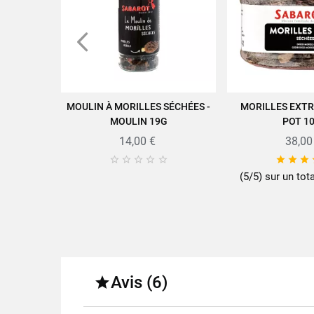
MOULIN À MORILLES SÉCHÉES -
MORILLES EXTR
AJOUTER AU PANIER
AJOUTER A
MOULIN 19G
POT 1
14,00 €
38,00








Retrouvez toute la qualité et l
(5/5) sur un tot
Fo
Avis (6)

Fa