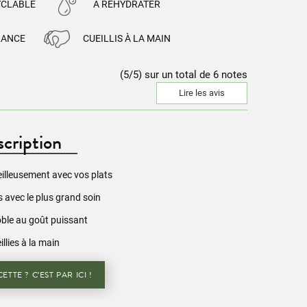
YCLABLE
À RÉHYDRATER
RANCE
CUEILLIS À LA MAIN
(5/5) sur un total de 6 notes
Lire les avis
cription
illeusement avec vos plats
 avec le plus grand soin
oble au goût puissant
illies à la main
ETTE ? C’EST PAR ICI !