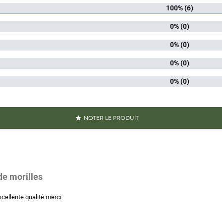
 champignons
Mori
100% (6)
0% (0)
ionnement
P
0% (0)
champignons
Champigno
0% (0)
iscore
0% (0)
Conditionn
Cueillis 
iques produit
NOTER LE PRODUIT

Emballage 
À réhy
Champignons supérie
Champignons
Champignons su
e morilles
Référence
PF00443
cellente qualité merci
Références spécifiques