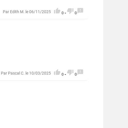
0322900



Par Edith M. le 06/11/2025
0
-
0



Par Pascal C. le 10/03/2025
0
-
0