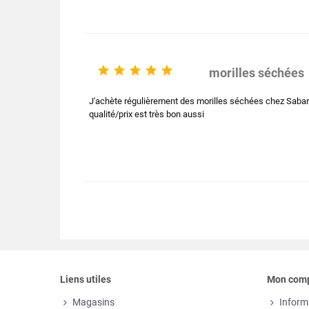





morilles séchées
J'achète régulièrement des morilles séchées chez Sabarot 
qualité/prix est très bon aussi
Liens utiles
Mon com
Magasins
Inform