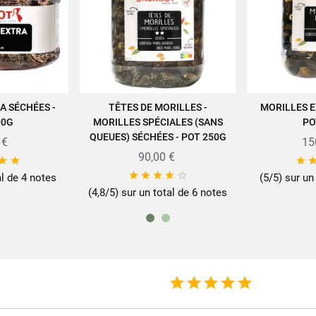
Fibres alimentaires
27g
Protéines
31g
Sel
0,1g
A SÉCHÉES -
TÊTES DE MORILLES -
MORILLES E
U PANIER
AJOUTER AU PANIER
AJOUT
00G
MORILLES SPÉCIALES (SANS
PO
QUEUES) SÉCHÉES - POT 250G
 €
15
90,00 €



e savoir-faire des produits SABAROT sur
www.sabarot.com/actualites-et-re





al de 4 notes
(5/5) sur un
(4,8/5) sur un total de 6 notes
Fiche technique
rmat
25
mille
Mori