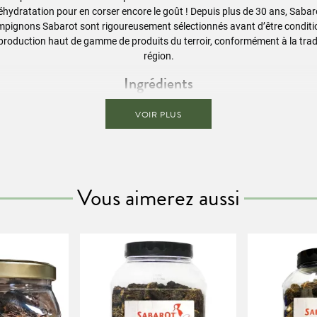
éhydratation pour en corser encore le goût ! Depuis plus de 30 ans, Sabaro
hampignons Sabarot sont rigoureusement sélectionnés avant d’être conditi
 production haut de gamme de produits du terroir, conformément à la tradi
région.
Ingrédients
Morilles (Morchella conica ou esculenta) séchées.
VOIR PLUS
Conseils de préparation
ns dans l'eau bouillante pendant environ 30 minutes. Cuire ensuite com
Informations nutritionnelles / 100g
Vous aimerez aussi
Valeur énergétique
1377 kJ (285 kcal)
Matière grasses
3g
Dont acides gras saturés
0,5g
Glucides
20g
Dont sucres
2g