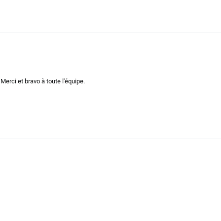
N-13
311195
Merci et bravo à toute l'équipe.