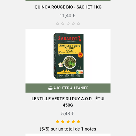
EAN-13
3111950320005
QUINOA ROUGE BIO - SACHET 1KG
11,40 €





AJOUTER AU PANIER
LENTILLE VERTE DU PUY A.O.P. - ÉTUI
450G
5,43 €





(5/5) sur un total de 1 notes