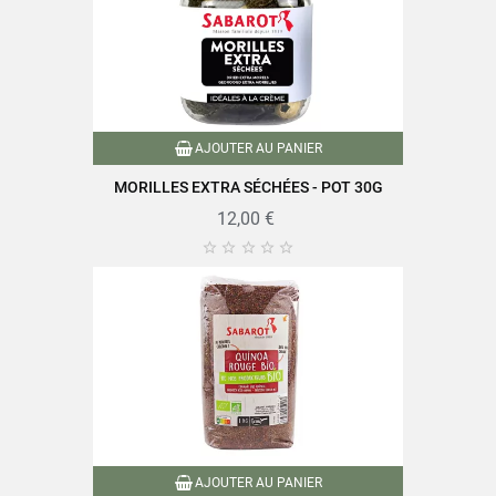
Variété de champignons
Morilles
Conditionnement
Moulin
Type de champignons
Champignons - épicerie
AJOUTER AU PANIER
Nutriscore
A
MORILLES EXTRA SÉCHÉES - POT 30G
12,00 €
Conditionné en France
Caractéristiques produit
Emballage recyclable





Champignons inférieurs ou
Grammage Champignons
égaux à 150g
Champignons inférieurs à 100g
Référence
PF00417
Références spécifiques
AJOUTER AU PANIER