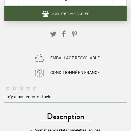
AJOUTER AU PANIER
EMBALLAGE RECYCLABLE
CONDITIONNÉ EN FRANCE





Il n'y a pas encore d'avis.
Description
Aromatise vos plats : omelettes, soupes