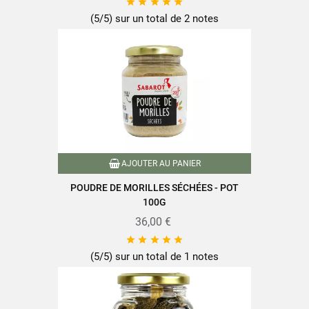





Sel
0,1g
(5/5) sur un total de 2 notes
Retrouvez toute la qualité et le savoir-faire des produits SABAROT
sur
www.sabarot.com/actualites-et-recettes/actus-
recettes/recettes/
AJOUTER AU PANIER
POUDRE DE MORILLES SÉCHÉES - POT
Fiche technique
100G
36,00 €





(5/5) sur un total de 1 notes
Format
19g
Famille
Moulins