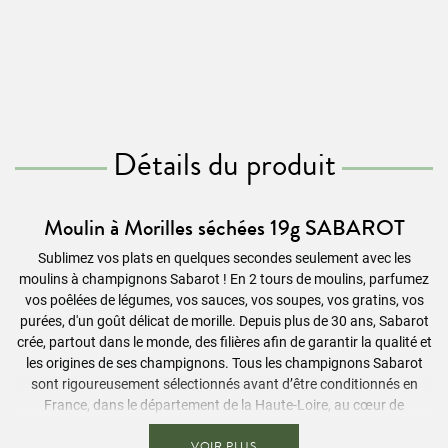
Détails du produit
Moulin à Morilles séchées 19g SABAROT
Sublimez vos plats en quelques secondes seulement avec les
moulins à champignons Sabarot ! En 2 tours de moulins, parfumez
vos poêlées de légumes, vos sauces, vos soupes, vos gratins, vos
purées, d'un goût délicat de morille. Depuis plus de 30 ans, Sabarot
crée, partout dans le monde, des filières afin de garantir la qualité et
les origines de ses champignons. Tous les champignons Sabarot
sont rigoureusement sélectionnés avant d’être conditionnés en
France, dans le département de la Haute-Loire, au cœur de
l’Auvergne. L’objectif premier de Sabarot reste la production haut de
VOIR PLUS
gamme de produits du terroir, conformément à la tradition de