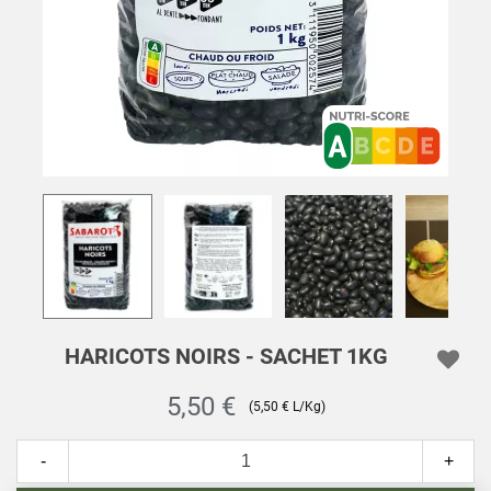
HARICOTS NOIRS - SACHET 1KG
5,50 €
(5,50 € L/Kg)
-
+