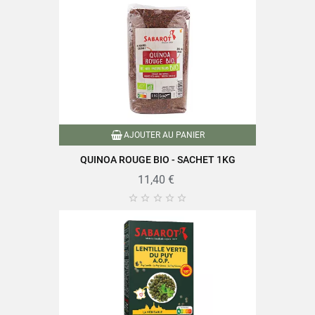
Famille
Haricots
Conditionnement
Sachet plastique
Type de haricots
Haricots noirs
Nutriscore
A
AJOUTER AU PANIER
Conditionné en France
Caractéristiques produit
QUINOA ROUGE BIO - SACHET 1KG
Riche en fibres
11,40 €
Référence
PF00230





Références spécifiques
EAN-13
3111950002574