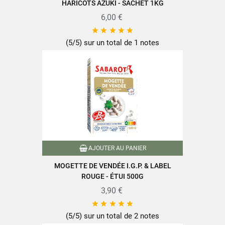
HARICOTS AZUKI - SACHET 1KG
Fibres alimentaires
18g
6,00 €
Protéines
21g





Sel
0,02g
(5/5) sur un total de 1 notes
Retrouvez toute la qualité et le savoir-faire des produits SABAROT
sur
www.sabarot.com/actualites-et-recettes/actus-
recettes/recettes/
AJOUTER AU PANIER
MOGETTE DE VENDÉE I.G.P. & LABEL
Fiche technique
ROUGE - ÉTUI 500G
3,90 €





Format
1Kg
(5/5) sur un total de 2 notes