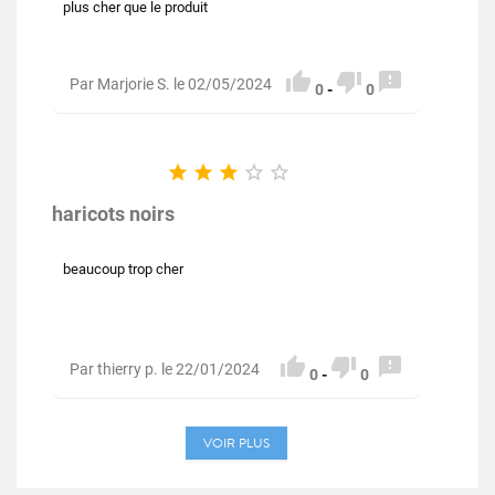
plus cher que le produit



Par Marjorie S. le 02/05/2024
0
-
0





haricots noirs
beaucoup trop cher



Par thierry p. le 22/01/2024
0
-
0
VOIR PLUS