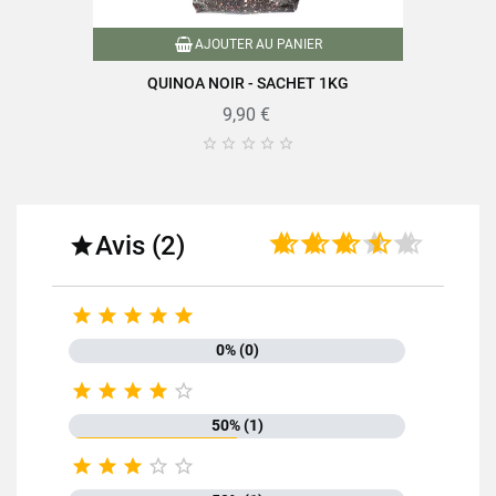
AJOUTER AU PANIER
QUINOA NOIR - SACHET 1KG
9,90 €





Avis (2)






0% (0)





50% (1)




