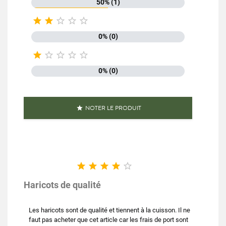
50% (1)





0% (0)





0% (0)
NOTER LE PRODUIT






Haricots de qualité
Les haricots sont de qualité et tiennent à la cuisson. Il ne
faut pas acheter que cet article car les frais de port sont