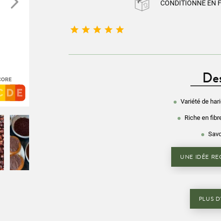
CONDITIONNÉ EN 





Des
Variété de har
Riche en fibr
Savo
UNE IDÉE REC
PLUS D