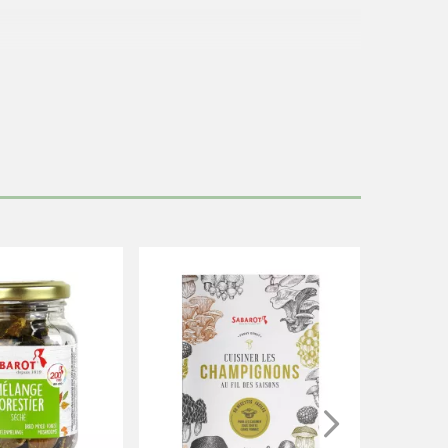
u renouvelée. Cuire ensuite à feu doux pendant 90 minutes