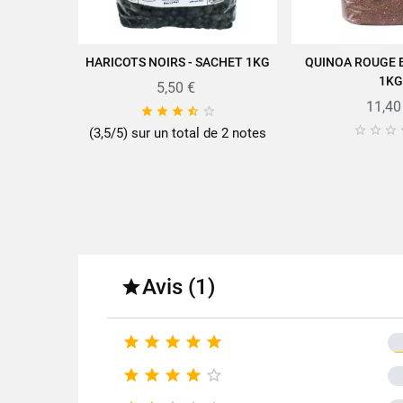
HARICOTS NOIRS - SACHET 1KG
QUINOA ROUGE B
AJOUTER AU PANIER
AJOUTER A
1KG
5,50 €
Retrouvez toute la qualité et l
11,40








(3,5/5) sur un total de 2 notes
Fo
Fa
Avis (1)

Condit





Type de





Nutr