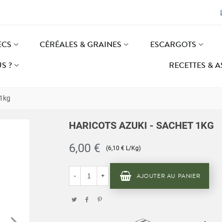
ECS
CÉRÉALES & GRAINES
ESCARGOTS
S ?
RECETTES & 
 1kg
HARICOTS AZUKI - SACHET 1KG
6,00 €
(6,10 € L/Kg)
AJOUTER AU PANIER
-
+