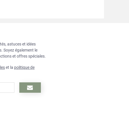
tés, astuces et idées
ts. Soyez également le
ctions et offres spéciales.
les
et la
politique de