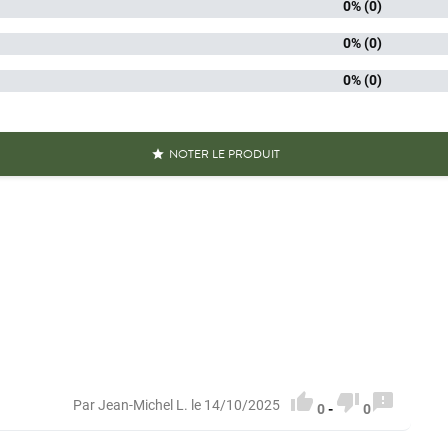
0% (0)
Conditionn
iques produit
0% (0)
Riche e
0% (0)
Référence
PF02261
Références spécifiques
NOTER LE PRODUIT

N-13
311195



Par Jean-Michel L. le 14/10/2025
0
-
0