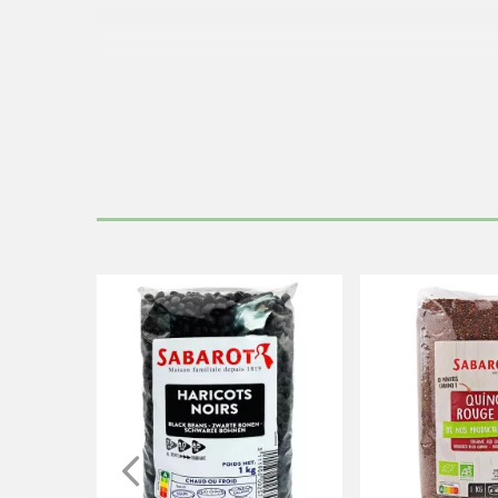
Tremper une nuit (12 heures) dans 1 fois et demi leur vo