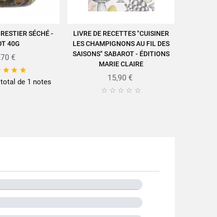
RESTIER SÉCHÉ -
LIVRE DE RECETTES "CUISINER
BOLETS E
ER AU PANIER
AJOUTER AU PANIER
A
OT 40G
LES CHAMPIGNONS AU FIL DES
cettes/actus-recettes/recettes/
SAISONS" SABAROT - ÉDITIONS
,70 €
MARIE CLAIRE




15,90 €
 total de 1 notes
(5/5) su





Kg
cots
lastique
s rouges
A