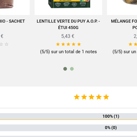
IO - SACHET
LENTILLE VERTE DU PUY A.O.P. -
MÉLANGE FO
U PANIER
AJOUTER AU PANIER
AJOUT
ÉTUI 450G
P
e savoir-faire des produits SABAROT sur
www.sabarot.com/actualites-et-re
 €
5,43 €
2








Fiche technique
(5/5) sur un total de 1 notes
(5/5) sur un
rmat
1
mille
Hari
ionnement
Sachet p
100% (1)
 haricots
Haricot
0% (0)
iscore