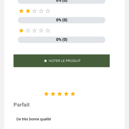
0% (0)





0% (0)





0% (0)
NOTER LE PRODUIT






Parfait
De très bonne qualité