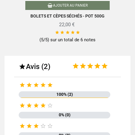
AJOUTER AU PANIER
BOLETS ET CÈPES SÉCHÉS - POT 500G
22,00 €





(5/5) sur un total de 6 notes
Avis (2)






100% (2)





0% (0)




