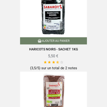
Famille
Haricots
Conditionnement
Sachet plastique
Type de haricots
Haricots rouges
Nutriscore
A
AJOUTER AU PANIER
HARICOTS NOIRS - SACHET 1KG
Conditionné en France
Caractéristiques produit
Riche en fibres
5,50 €





Référence
PF00211
(3,5/5) sur un total de 2 notes
Références spécifiques
EAN-13
3111957406900