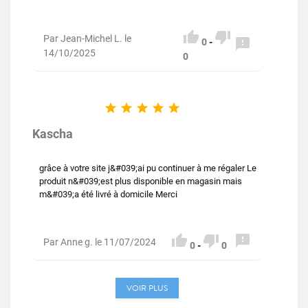


Par Jean-Michel L. le

0
-
14/10/2025
0





Kascha
grâce à votre site j&#039;ai pu continuer à me régaler Le
produit n&#039;est plus disponible en magasin mais
m&#039;a été livré à domicile Merci



Par Anne g. le 11/07/2024
0
-
0
VOIR PLUS