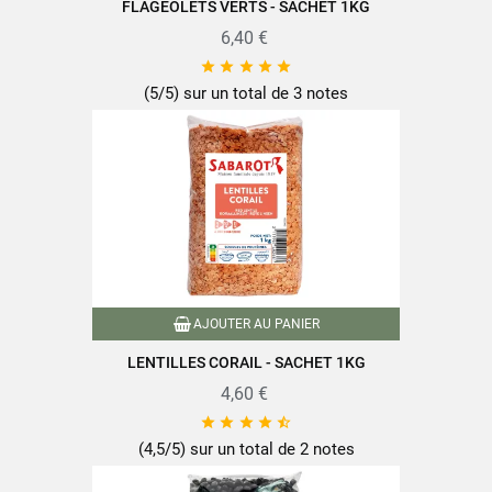
FLAGEOLETS VERTS - SACHET 1KG
Fibres alimentaires
18g
6,40 €
Protéines
21g





Sel
0,02g
(5/5) sur un total de 3 notes
Retrouvez toute la qualité et le savoir-faire des produits SABAROT
sur
www.sabarot.com/actualites-et-recettes/actus-
recettes/recettes/
AJOUTER AU PANIER
LENTILLES CORAIL - SACHET 1KG
Fiche technique
4,60 €





(4,5/5) sur un total de 2 notes
Format
1Kg