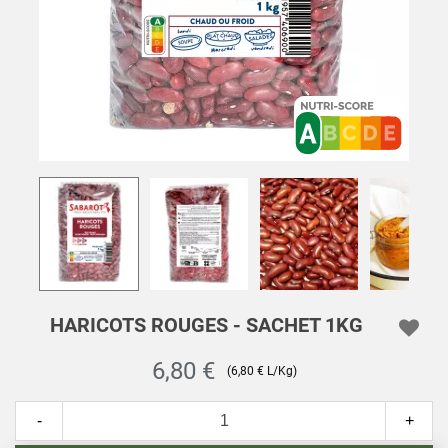
HARICOTS ROUGES - SACHET 1KG
6,80 €
(6,80 € L/Kg)
-
+