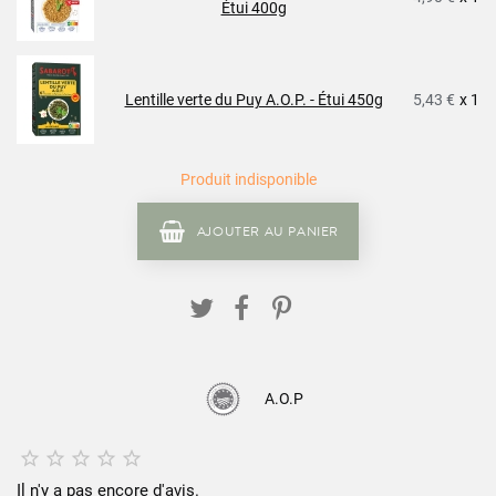
Étui 400g
Lentille verte du Puy A.O.P. - Étui 450g
5,43 €
x 1
Produit indisponible
AJOUTER AU PANIER
A.O.P





Il n'y a pas encore d'avis.