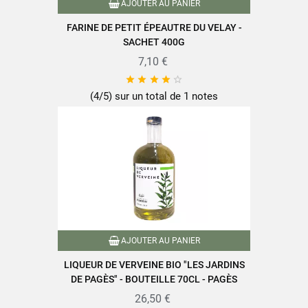
AJOUTER AU PANIER
Retrouvez toute la qualité et le savoir-faire des produits SABAROT
FARINE DE PETIT ÉPEAUTRE DU VELAY -
sur
www.sabarot.com/actualites-et-recettes/actus-
SACHET 400G
recettes/recettes/
7,10 €
Fiche technique





(4/5) sur un total de 1 notes
Origine du produit
Auvergne-Rhône-Alpes
Caractéristiques produit
A.O.P
Référence
PACK_DECOUVERTE_HAUTE_LOIRE
AJOUTER AU PANIER
LIQUEUR DE VERVEINE BIO "LES JARDINS
DE PAGÈS" - BOUTEILLE 70CL - PAGÈS
26,50 €