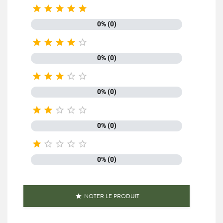





0% (0)





0% (0)





0% (0)





0% (0)





0% (0)
NOTER LE PRODUIT
