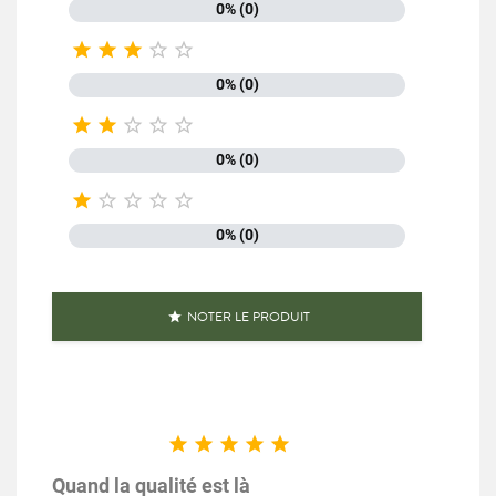
0% (0)
Conditionnement
Etui





Temps de cuisson
10 minutes ou moins
0% (0)





Nutriscore
A
0% (0)
100% végétal





Caractéristiques produit
Conditionné en France
Prêt a cuisiner
0% (0)
Référence
PF04373
Références spécifiques
NOTER LE PRODUIT

EAN-13
3111952043735





Quand la qualité est là