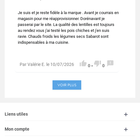
Je suis et je reste fidèle à la marque . Avant je courrais en
magasin pour me réapprovisionner. Dorénavant je
passerai par le site. La qualité des lentilles est toujours
au rendez vous j'ai testé les pois chiches et j'en suis
ravie. Chauds froids les légumes secs Sabarot sont
indispensables à ma cuisine.



Par Valérie E. le 10/07/2026
0
-
0
VOIR PLUS
Liens utiles
Mon compte