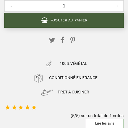
-
+
AJOUTER AU PANIER
100% VÉGÉTAL
CONDITIONNÉ EN FRANCE
PRÊT A CUISINER





(5/5) sur un total de 1 notes
Lire les avis