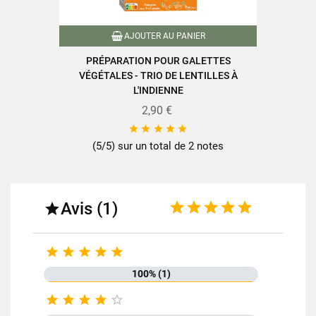
Protéines
14g
Sel
0,32g
AJOUTER AU PANIER
PRÉPARATION POUR GALETTES
VÉGÉTALES - TRIO DE LENTILLES À
L'INDIENNE
2,90 €





Retrouvez toute la qualité et le savoir-faire des produits SABAROT
(5/5) sur un total de 2 notes
sur
www.sabarot.com/actualites-et-recettes/actus-
recettes/recettes/
Fiche technique
Avis (1)






Format
170g
100% (1)





Famille
Mélange