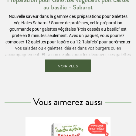
au basilic - Sabarot
Nouvelle saveur dans la gamme des préparations pour Galettes
végétales Sabarot ! Source de protéines, cette préparation
gourmande pour galettes végétales "Pois cassés au basilic" est
prête en 8 minutes seulement. Avec un paquet, vous pourrez
composer 12 galettes pour l'apéro ou 12 "falafels" pour agrémenter
vos salades ou 4 galettes idéales dans vos burgers ou en
accompagnement. Et raison de plus pour les découvrir, ces galettes
sont composées de 100% d'ingrédients naturels, sans sel ajouté et
VOIR PLUS
sans additifs.
Ingrédients
Flocon d'avoine
(30%), pois cassés précuits (25%)
flocons d'orge
(20%), lentilles jaunes (14%), légumes déshydratés et aromates
Vous aimerez aussi
(Tomates, olives, basilic, huile d'olive) (11%).
Ce produit contient du
gluten
. L'atelier fabrique également des
produits contenant du
soja
et du
sésame.
Conseils de préparation