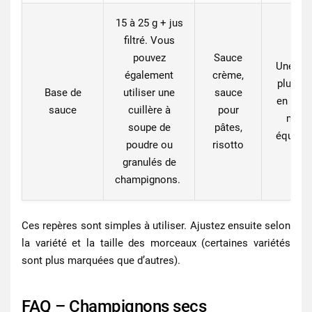
15 à 25 g
+ jus
filtré. Vous
pouvez
Sauce
Une sa
également
crème,
plus ri
Base de
utiliser une
sauce
en goût
sauce
cuillère à
pour
mieu
soupe de
pâtes,
équilibr
poudre ou
risotto
granulés de
champignons.
Ces repères sont simples à utiliser. Ajustez ensuite selon
la variété et la taille des morceaux (certaines variétés
sont plus marquées que d’autres).
FAQ – Champignons secs