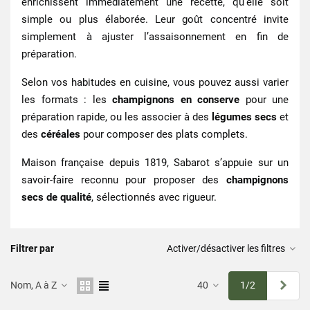
enrichissent immédiatement une recette, qu’elle soit
simple ou plus élaborée. Leur goût concentré invite
simplement à ajuster l’assaisonnement en fin de
préparation.
Selon vos habitudes en cuisine, vous pouvez aussi varier
les formats : les
champignons en conserve
pour une
préparation rapide, ou les associer à des
légumes secs
et
des
céréales
pour composer des plats complets.
Maison française depuis 1819, Sabarot s’appuie sur un
savoir-faire reconnu pour proposer des
champignons
secs de qualité
, sélectionnés avec rigueur.
Filtrer par
Activer/désactiver les filtres
Suiv
Nom, A à Z
40
1/2