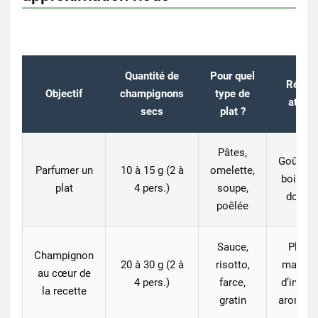
Quantité de
Pour quel
Résult
Objectif
champignons
type de
atten
secs
plat ?
Pâtes,
Goût “so
Parfumer un
10 à 15 g
(2 à
omelette,
bois” s
plat
4 pers.)
soupe,
domin
poêlée
Sauce,
Plus d
Champignon
20 à 30 g
(2 à
risotto,
matière
au cœur de
4 pers.)
farce,
d’intens
la recette
gratin
aromati