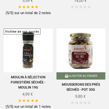
5,59 €
14,00 €










(5/5) sur un total de 2 notes
Victime de son succès
AJOUTER AU PANIER
MOULIN À SÉLECTION
FORESTIÈRE SÉCHÉE -
MOUSSERONS DES PRÉS
MOULIN 19G
SÉCHÉS - POT 30G
4,99 €
9,80 €










(5/5) sur un total de 1 notes