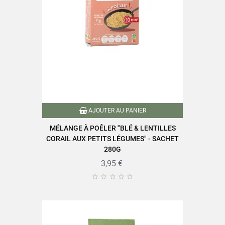
AJOUTER AU PANIER
MÉLANGE À POÊLER "BLÉ & LENTILLES
CORAIL AUX PETITS LÉGUMES" - SACHET
280G
3,95 €




