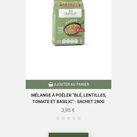
AJOUTER AU PANIER
MÉLANGE À POÊLER "BLÉ, LENTILLES,
TOMATE ET BASILIC" - SACHET 280G
3,95 €




