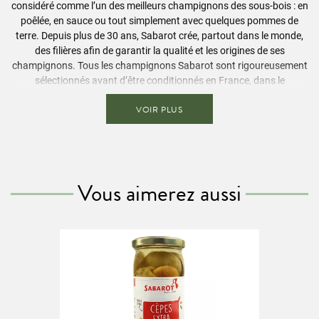
considéré comme l’un des meilleurs champignons des sous-bois : en
poêlée, en sauce ou tout simplement avec quelques pommes de
terre. Depuis plus de 30 ans, Sabarot crée, partout dans le monde,
des filières afin de garantir la qualité et les origines de ses
champignons. Tous les champignons Sabarot sont rigoureusement
sélectionnés avant d’être conditionnés en France, dans le
département de la Haute-Loire, au cœur de l’Auvergne. L’objectif
VOIR PLUS
premier de Sabarot reste la production haut de gamme de produits
du terroir, conformément à la tradition de l’entreprise et à la
réputation gastronomique de la région.
Ingrédients
Vous aimerez aussi
Cèpes (Boletus edulis) séchés.
Conseils de préparation
Réhydrater les champignons dans l'eau bouillante pendant environ
15 minutes. Cuire ensuite comme des champignons frais.
Informations nutritionnelles / 100g
Valeur énergétique
(293 kcal)