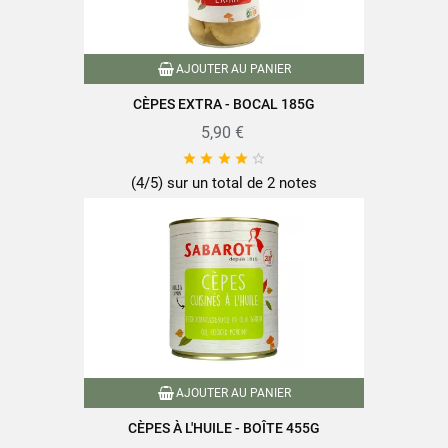
Matières grasses
3g
Dont acides gras saturés
0,5g
AJOUTER AU PANIER
Glucides
25g
CÈPES EXTRA - BOCAL 185G
Dont sucres
11g
5,90 €
Fibres alimentaires
23g





Protéines
30g
(4/5) sur un total de 2 notes
Sel
0,03g
Retrouvez toute la qualité et le savoir-faire des produits SABAROT
sur
www.sabarot.com/actualites-et-recettes/actus-
AJOUTER AU PANIER
recettes/recettes/
CÈPES À L'HUILE - BOÎTE 455G