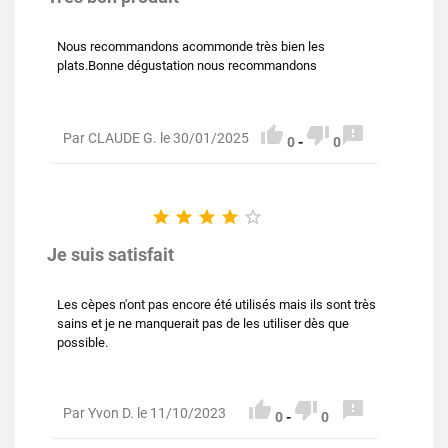
Nous recommandons acommonde très bien les
plats.Bonne dégustation nous recommandons



Par CLAUDE G. le 30/01/2025
0
-
0





Je suis satisfait
Les cèpes n'ont pas encore été utilisés mais ils sont très
sains et je ne manquerait pas de les utiliser dès que
possible.



Par Yvon D. le 11/10/2023
0
-
0