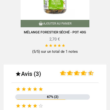
AJOUTER AU PANIER
MÉLANGE FORESTIER SÉCHÉ - POT 40G
2,70 €





(5/5) sur un total de 1 notes
Avis (3)






67% (2)




