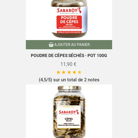
Champignons supérieurs ou
Grammage Champignons
égaux à 100g
Champignons supérieurs à 150g
Référence
PF00401
AJOUTER AU PANIER
Références spécifiques
POUDRE DE CÈPES SÉCHÉS - POT 100G
11,90 €
EAN-13
3111950313908





(4,5/5) sur un total de 2 notes