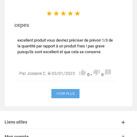





cepes
excellent produit vous devriez préciser de prévoir 1/3 de
la quantité par rapport à un produit frais ! pas grave
puisqu'ils sont excellent et que cela se conserve



Par Josiane C. le 03/01/2023
0
-
0
VOIR PLUS
Liens utiles
Mon compte