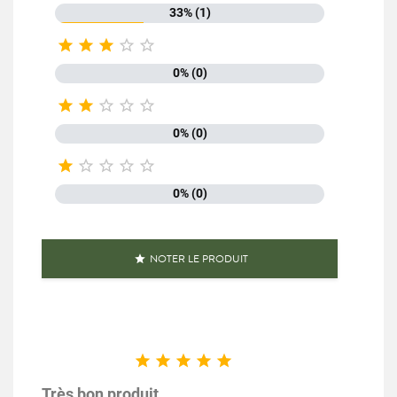
33% (1)





0% (0)





0% (0)





0% (0)
NOTER LE PRODUIT






Très bon produit