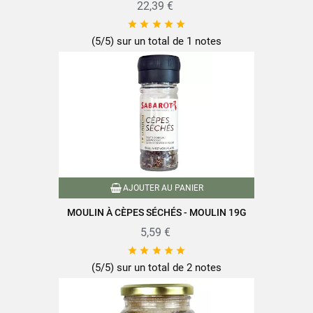
Fiche technique
22,39 €





(5/5) sur un total de 1 notes
Format
250g
Famille
Cèpes et Bolets
Variété de champignons
Cèpes
Conditionnement
Pot
AJOUTER AU PANIER
Type de champignons
Champignons séchés
MOULIN À CÈPES SÉCHÉS - MOULIN 19G
5,59 €
Nutriscore
A





Conditionné en France
(5/5) sur un total de 2 notes
Cueillis à la main
Caractéristiques produit
Emballage recyclable
À réhydrater