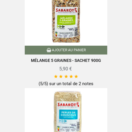
Conditionnement
Sachet plastique
Type de céréales
Blé
Temps de cuisson
10 minutes ou moins
Nutriscore
A
AJOUTER AU PANIER
Conditionné en France
MÉLANGE 5 GRAINES - SACHET 900G
Caractéristiques produit
Cuisson rapide
5,90 €
Prêt a cuisiner





Référence
PF03182
(5/5) sur un total de 2 notes
Références spécifiques
EAN-13
3111952031824