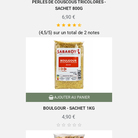
PERLES DE COUSCOUS TRICOLORES -
Fibres alimentaires
4,3g
SACHET 800G
Protéines
13,2g
6,90 €
Sel
0,01g





(4,5/5) sur un total de 2 notes
Retrouvez toute la qualité et le savoir-faire des produits SABAROT
sur
www.sabarot.com/actualites-et-recettes/actus-
recettes/recettes/
AJOUTER AU PANIER
Fiche technique
BOULGOUR - SACHET 1KG
4,90 €





Format
850g